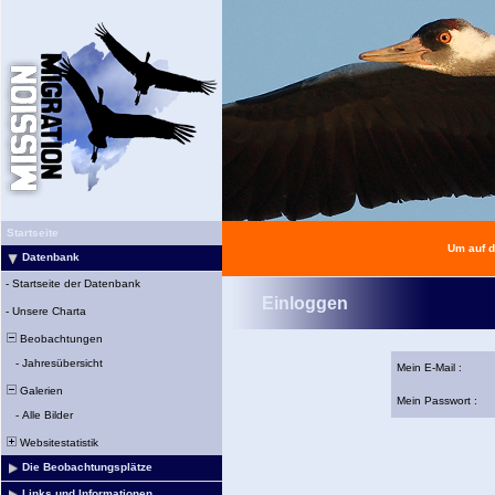
Startseite
Um auf d
Datenbank
-
Startseite der Datenbank
Einloggen
-
Unsere Charta
Beobachtungen
-
Jahresübersicht
Mein E-Mail :
Galerien
Mein Passwort :
-
Alle Bilder
Websitestatistik
Die Beobachtungsplätze
Links und Informationen