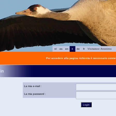
nl
es
en
it
de
fr
Visitatore Anonimo
Per accedere alla pagina richiesta è necessario connet
in
La mia e-mail :
La mia password :