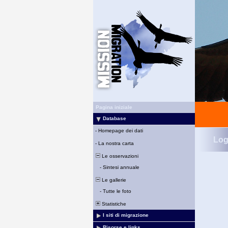
Pagina iniziale
Database
-
Homepage dei dati
Log
-
La nostra carta
Le osservazioni
-
Sintesi annuale
Le gallerie
-
Tutte le foto
Statistiche
I siti di migrazione
Risorse e links