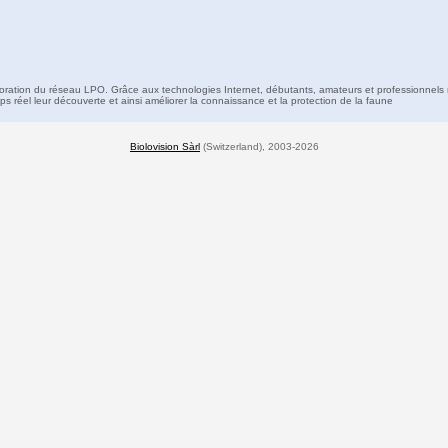
boration du réseau LPO. Grâce aux technologies Internet, débutants, amateurs et professionnels 
s réel leur découverte et ainsi améliorer la connaissance et la protection de la faune
Biolovision Sàrl
(Switzerland), 2003-2026