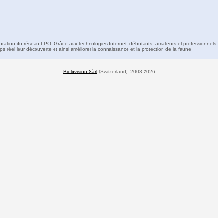
boration du réseau LPO. Grâce aux technologies Internet, débutants, amateurs et professionnels 
s réel leur découverte et ainsi améliorer la connaissance et la protection de la faune
Biolovision Sàrl
(Switzerland), 2003-2026