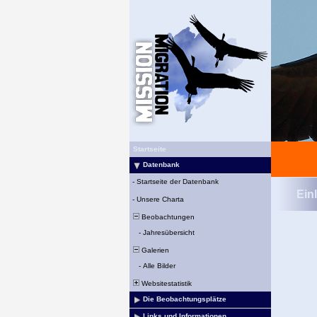
Startseite
Datenbank
-
Startseite der Datenbank
Ein
-
Unsere Charta
Beobachtungen
-
Jahresübersicht
Galerien
-
Alle Bilder
Websitestatistik
Die Beobachtungsplätze
Links und Informationen