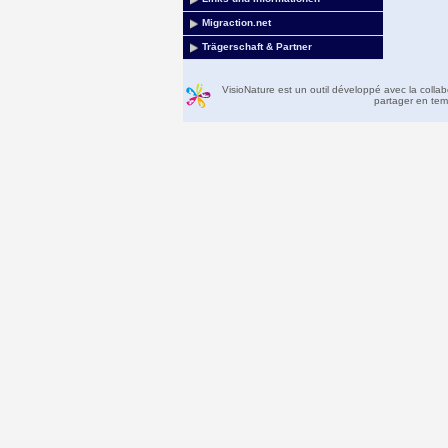
Migraction.net
Trägerschaft & Partner
VisioNature est un outil développé avec la colla
partager en temp