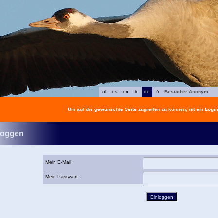
nl
es
en
it
de
fr
Besucher Anonym
Um auf die gewünschte Seite zugreifen zu können, ist ein Login 
loggen
Mein E-Mail :
Mein Passwort :