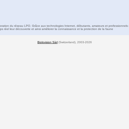
boration du réseau LPO. Grâce aux technologies Internet, débutants, amateurs et professionnels 
s réel leur découverte et ainsi améliorer la connaissance et la protection de la faune
Biolovision Sàrl
(Switzerland), 2003-2026