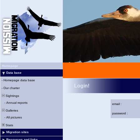
Homepage
Data base
-
Homepage data base
Login!
-
Our charter
Sightings
-
Annual reports
email :
Galleries
password :
-
All pictures
Stats
Migration sites
Resources and links