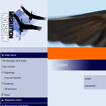
Homepage
Data base
-
Homepage data base
Login!
-
Our charter
Sightings
-
Annual reports
email :
Galleries
password :
-
All pictures
Stats
Migration sites
Resources and links