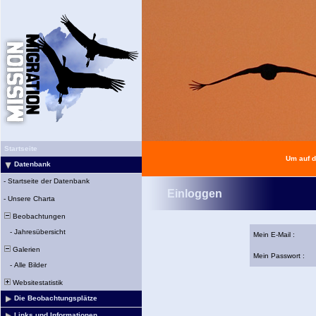
Startseite
Um auf d
Datenbank
-
Startseite der Datenbank
Einloggen
-
Unsere Charta
Beobachtungen
-
Jahresübersicht
Mein E-Mail :
Galerien
Mein Passwort :
-
Alle Bilder
Websitestatistik
Die Beobachtungsplätze
Links und Informationen