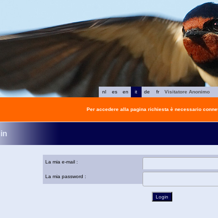
nl
es
en
it
de
fr
Visitatore Anonimo
Per accedere alla pagina richiesta è necessario connet
in
La mia e-mail :
La mia password :