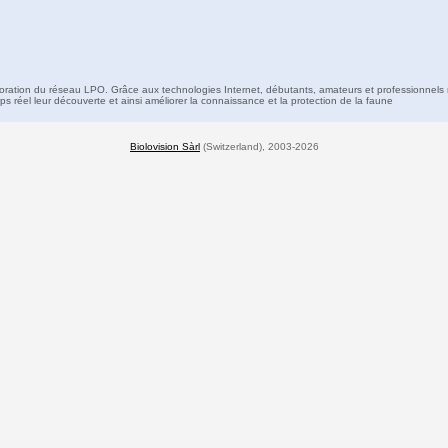
boration du réseau LPO. Grâce aux technologies Internet, débutants, amateurs et professionnels 
s réel leur découverte et ainsi améliorer la connaissance et la protection de la faune
Biolovision Sàrl
(Switzerland), 2003-2026