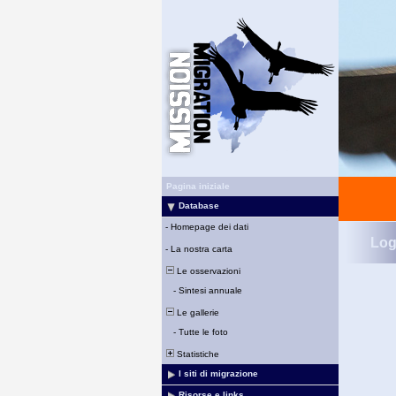
Pagina iniziale
Database
-
Homepage dei dati
Log
-
La nostra carta
Le osservazioni
-
Sintesi annuale
Le gallerie
-
Tutte le foto
Statistiche
I siti di migrazione
Risorse e links