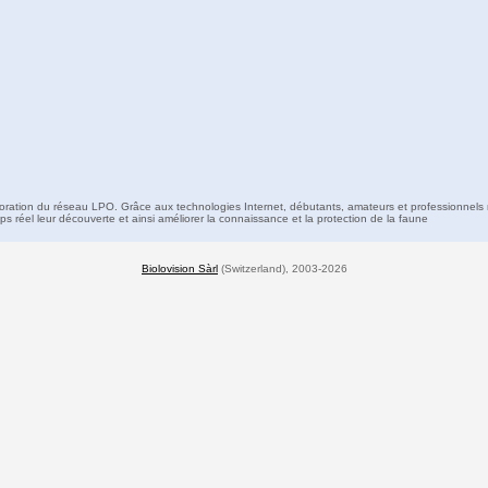
boration du réseau LPO. Grâce aux technologies Internet, débutants, amateurs et professionnels 
s réel leur découverte et ainsi améliorer la connaissance et la protection de la faune
Biolovision Sàrl
(Switzerland), 2003-2026