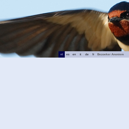
nl
es
en
it
de
fr
Bezoeker Anoniem