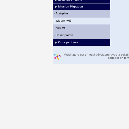
Mission Migration
-
Actieplan
-
Wie zijn wij?
-
Nieuws
-
De rapporten
Onze partners
VisioNature est un outil développé avec la colla
partager en temp