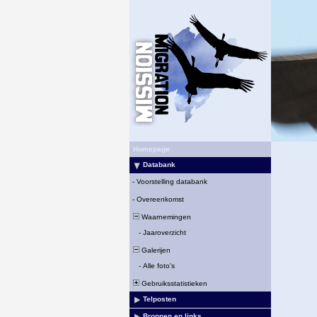
Homepage
Databank
-
Voorstelling databank
-
Overeenkomst
Waarnemingen
-
Jaaroverzicht
Galerijen
-
Alle foto's
Gebruiksstatistieken
Telposten
Bronnen en links