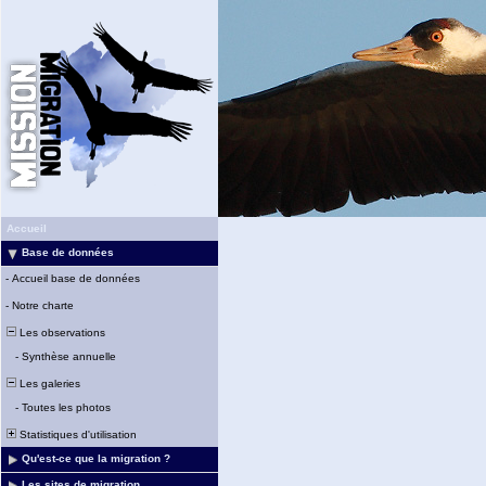
Accueil
Base de données
-
Accueil base de données
-
Notre charte
Les observations
-
Synthèse annuelle
Les galeries
-
Toutes les photos
Statistiques d'utilisation
Qu'est-ce que la migration ?
Les sites de migration