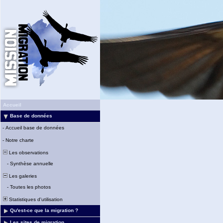
Accueil
Base de données
-
Accueil base de données
-
Notre charte
Les observations
-
Synthèse annuelle
Les galeries
-
Toutes les photos
Statistiques d'utilisation
Qu'est-ce que la migration ?
Les sites de migration