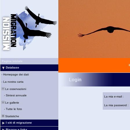
Pagina iniziale
Database
-
Homepage dei dati
Login
-
La nostra carta
Le osservazioni
-
Sintesi annuale
La mia e-mail :
Le gallerie
La mia password :
-
Tutte le foto
Statistiche
I siti di migrazione
Risorse e links