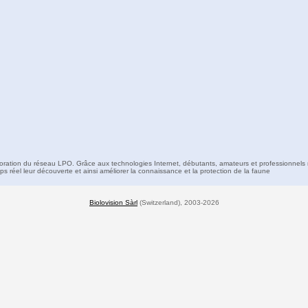
boration du réseau LPO. Grâce aux technologies Internet, débutants, amateurs et professionnels 
s réel leur découverte et ainsi améliorer la connaissance et la protection de la faune
Biolovision Sàrl
(Switzerland), 2003-2026