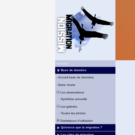
Accueil
Base de données
-
Accueil base de données
-
Notre charte
Les observations
-
Synthèse annuelle
Les galeries
-
Toutes les photos
Statistiques d'utilisation
Qu'est-ce que la migration ?
Les sites de migration