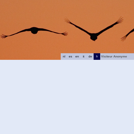
nl
es
en
it
de
fr
Visiteur Anonyme