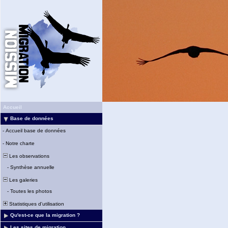
Accueil
Base de données
-
Accueil base de données
-
Notre charte
Les observations
-
Synthèse annuelle
Les galeries
-
Toutes les photos
Statistiques d'utilisation
Qu'est-ce que la migration ?
Les sites de migration