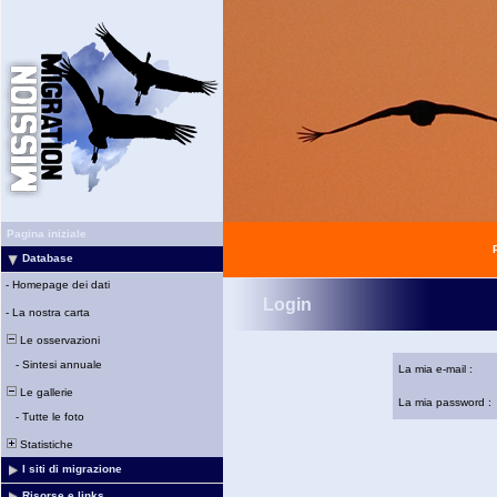
Pagina iniziale
Database
-
Homepage dei dati
Login
-
La nostra carta
Le osservazioni
-
Sintesi annuale
La mia e-mail :
Le gallerie
La mia password :
-
Tutte le foto
Statistiche
I siti di migrazione
Risorse e links