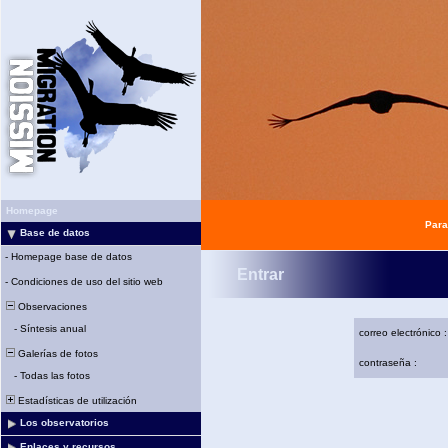
Homepage
Para
Base de datos
-
Homepage base de datos
Entrar
-
Condiciones de uso del sitio web
Observaciones
-
Síntesis anual
correo electrónico :
Galerías de fotos
contraseña :
-
Todas las fotos
Estadísticas de utilización
Los observatorios
Enlaces y recursos