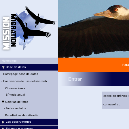
Homepage
Para
Base de datos
-
Homepage base de datos
Entrar
-
Condiciones de uso del sitio web
Observaciones
-
Síntesis anual
correo electrónico :
Galerías de fotos
contraseña :
-
Todas las fotos
Estadísticas de utilización
Los observatorios
Enlaces y recursos