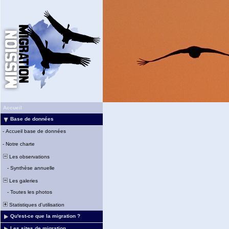
Accueil
Base de données
-
Accueil base de données
-
Notre charte
Les observations
-
Synthèse annuelle
Les galeries
-
Toutes les photos
Statistiques d'utilisation
Qu'est-ce que la migration ?
Les sites de migration