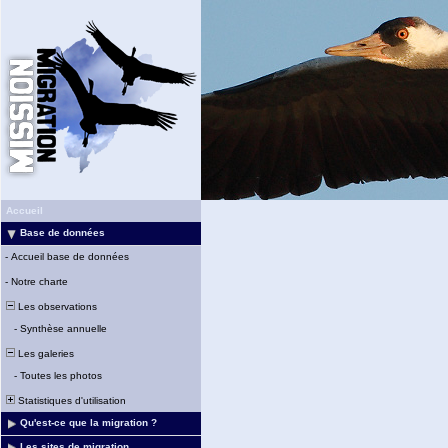
Accueil
Base de données
-
Accueil base de données
-
Notre charte
Les observations
-
Synthèse annuelle
Les galeries
-
Toutes les photos
Statistiques d'utilisation
Qu'est-ce que la migration ?
Les sites de migration