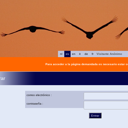
nl
es
en
it
de
fr
Visitante Anónimo
Para acceder a la página demandada es necesario estar 
rar
correo electrónico :
contraseña :