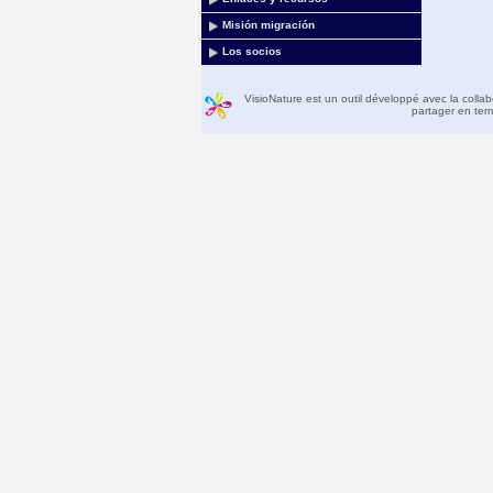
Misión migración
Los socios
VisioNature est un outil développé avec la colla
partager en temp