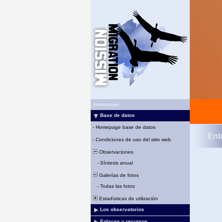
Homepage
Base de datos
-
Homepage base de datos
Ent
-
Condiciones de uso del sitio web
Observaciones
-
Síntesis anual
Galerías de fotos
-
Todas las fotos
Estadísticas de utilización
Los observatorios
Enlaces y recursos