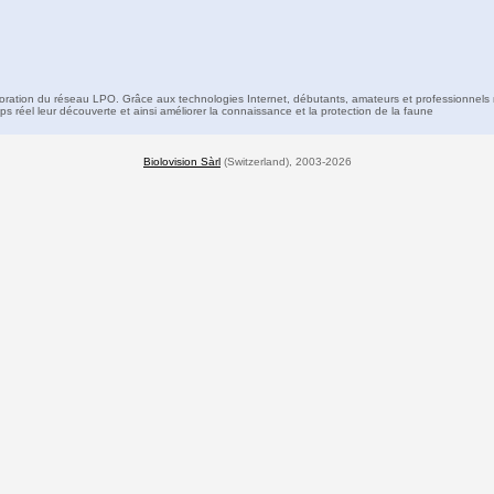
boration du réseau LPO. Grâce aux technologies Internet, débutants, amateurs et professionnels 
s réel leur découverte et ainsi améliorer la connaissance et la protection de la faune
Biolovision Sàrl
(Switzerland), 2003-2026