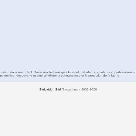
boration du réseau LPO. Grâce aux technologies Internet, débutants, amateurs et professionnels 
s réel leur découverte et ainsi améliorer la connaissance et la protection de la faune
Biolovision Sàrl
(Switzerland), 2003-2026