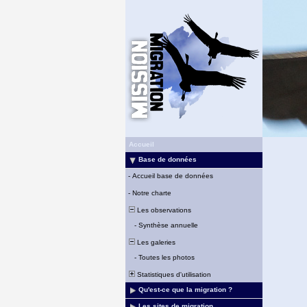
Accueil
Base de données
-
Accueil base de données
-
Notre charte
Les observations
-
Synthèse annuelle
Les galeries
-
Toutes les photos
Statistiques d'utilisation
Qu'est-ce que la migration ?
Les sites de migration