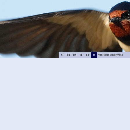
nl
es
en
it
de
fr
Visiteur Anonyme