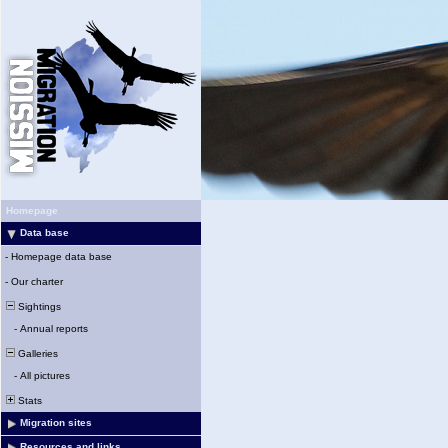
Homepage
Data base
-
Homepage data base
-
Our charter
Sightings
-
Annual reports
Galleries
-
All pictures
Stats
Migration sites
Resources and links