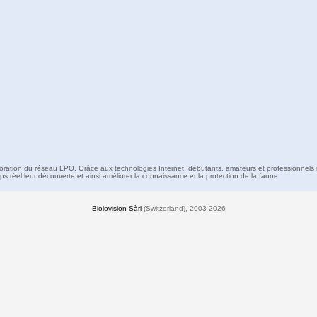
boration du réseau LPO. Grâce aux technologies Internet, débutants, amateurs et professionnels 
s réel leur découverte et ainsi améliorer la connaissance et la protection de la faune
Biolovision Sàrl
(Switzerland), 2003-2026