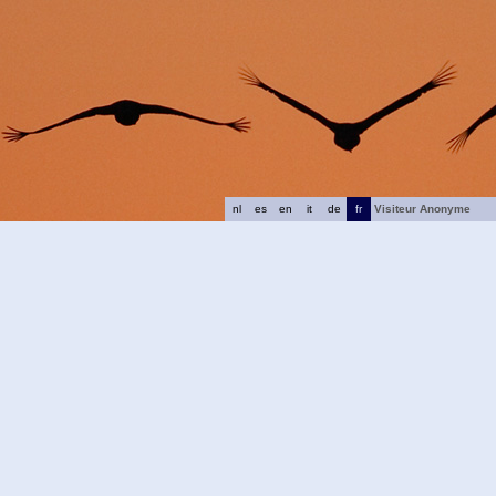
nl
es
en
it
de
fr
Visiteur Anonyme