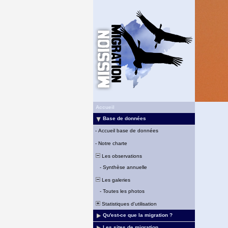
Accueil
Base de données
-
Accueil base de données
-
Notre charte
Les observations
-
Synthèse annuelle
Les galeries
-
Toutes les photos
Statistiques d'utilisation
Qu'est-ce que la migration ?
Les sites de migration