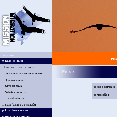
Homepage
Para
Base de datos
-
Homepage base de datos
Entrar
-
Condiciones de uso del sitio web
Observaciones
-
Síntesis anual
correo electrónico :
Galerías de fotos
contraseña :
-
Todas las fotos
Estadísticas de utilización
Los observatorios
Enlaces y recursos