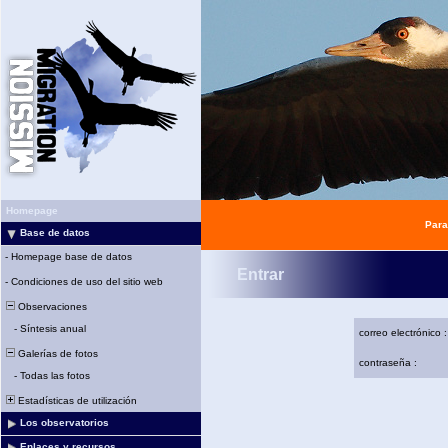
Homepage
Para
Base de datos
-
Homepage base de datos
Entrar
-
Condiciones de uso del sitio web
Observaciones
-
Síntesis anual
correo electrónico :
Galerías de fotos
contraseña :
-
Todas las fotos
Estadísticas de utilización
Los observatorios
Enlaces y recursos