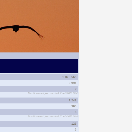
2 028 565
9 991
0
Dernière mise à jour : vendredi, 7. août 2026, 00:49
2 249
393
0
Dernière mise à jour : vendredi, 7. août 2026, 00:49
123
6