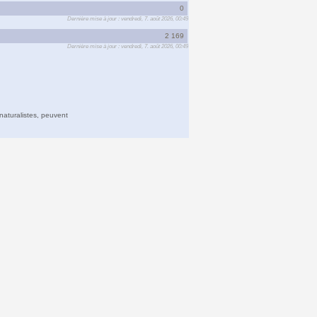
0
Dernière mise à jour : vendredi, 7. août 2026, 00:49
2 169
Dernière mise à jour : vendredi, 7. août 2026, 00:49
naturalistes, peuvent