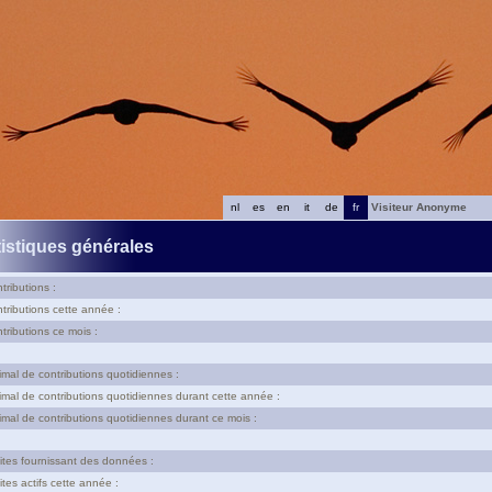
nl
es
en
it
de
fr
Visiteur Anonyme
tistiques générales
tributions :
tributions cette année :
tributions ce mois :
al de contributions quotidiennes :
al de contributions quotidiennes durant cette année :
al de contributions quotidiennes durant ce mois :
tes fournissant des données :
tes actifs cette année :