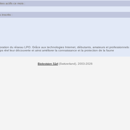
es actifs ce mois :
inscrits :
boration du réseau LPO. Grâce aux technologies Internet, débutants, amateurs et professionnels 
s réel leur découverte et ainsi améliorer la connaissance et la protection de la faune
Biolovision Sàrl
(Switzerland), 2003-2026