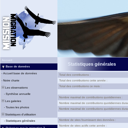
Accueil
Statistiques générales
Base de données
-
Accueil base de données
Total des contributions :
-
Notre charte
Total des contributions cette année :
Total des contributions ce mois :
Les observations
-
Synthèse annuelle
Nombre maximal de contributions quotidiennes :
Les galeries
Nombre maximal de contributions quotidiennes dura
-
Toutes les photos
Nombre maximal de contributions quotidiennes duran
Statistiques d'utilisation
Nombre de sites fournissant des données :
-
Statistiques générales
Nombre de sites actifs cette année :
Qu'est-ce que la migration ?