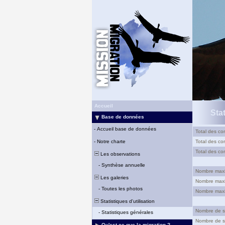
Accueil
Sta
Base de données
-
Accueil base de données
Total des con
-
Notre charte
Total des con
Total des con
Les observations
-
Synthèse annuelle
Nombre maxim
Les galeries
Nombre maxim
-
Toutes les photos
Nombre maxim
Statistiques d'utilisation
Nombre de si
-
Statistiques générales
Nombre de si
Qu'est-ce que la migration ?