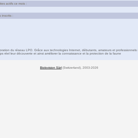
es actifs ce mois :
inscrits :
boration du réseau LPO. Grâce aux technologies Internet, débutants, amateurs et professionnels 
s réel leur découverte et ainsi améliorer la connaissance et la protection de la faune
Biolovision Sàrl
(Switzerland), 2003-2026