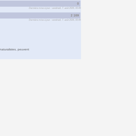
0
Dernière mise à jour : vendredi, 7. août 2026, 00:49
2 169
Dernière mise à jour : vendredi, 7. août 2026, 00:49
naturalistes, peuvent