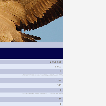
2 028 565
9 991
0
Dernière mise à jour : vendredi, 7. août 2026, 00:49
2 249
393
0
Dernière mise à jour : vendredi, 7. août 2026, 00:49
123
6