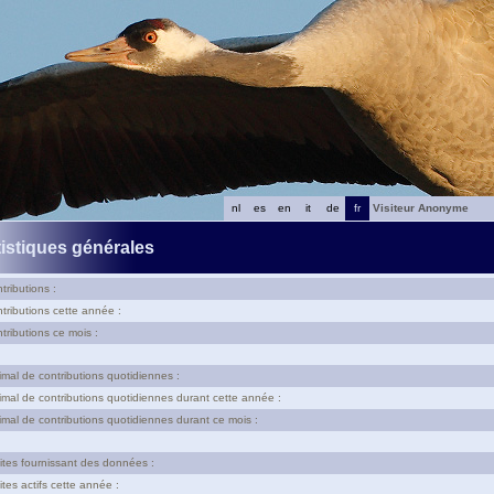
nl
es
en
it
de
fr
Visiteur Anonyme
tistiques générales
tributions :
tributions cette année :
tributions ce mois :
al de contributions quotidiennes :
al de contributions quotidiennes durant cette année :
al de contributions quotidiennes durant ce mois :
tes fournissant des données :
tes actifs cette année :