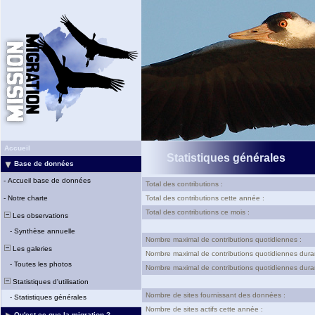
Accueil
Statistiques générales
Base de données
-
Accueil base de données
Total des contributions :
-
Notre charte
Total des contributions cette année :
Total des contributions ce mois :
Les observations
-
Synthèse annuelle
Nombre maximal de contributions quotidiennes :
Les galeries
Nombre maximal de contributions quotidiennes dura
-
Toutes les photos
Nombre maximal de contributions quotidiennes duran
Statistiques d'utilisation
Nombre de sites fournissant des données :
-
Statistiques générales
Nombre de sites actifs cette année :
Qu'est-ce que la migration ?