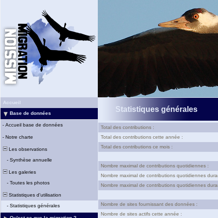
Accueil
Statistiques générales
Base de données
-
Accueil base de données
Total des contributions :
-
Notre charte
Total des contributions cette année :
Total des contributions ce mois :
Les observations
-
Synthèse annuelle
Nombre maximal de contributions quotidiennes :
Les galeries
Nombre maximal de contributions quotidiennes dura
-
Toutes les photos
Nombre maximal de contributions quotidiennes duran
Statistiques d'utilisation
Nombre de sites fournissant des données :
-
Statistiques générales
Nombre de sites actifs cette année :
Qu'est-ce que la migration ?