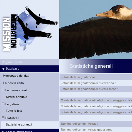
Pagina iniziale
Statistiche generali
Database
-
Homepage dei dati
Totale delle segnalazioni :
-
La nostra carta
Totale delle segnalazioni di quest'anno :
Totale delle segnalazioni di questo mese :
Le osservazioni
-
Sintesi annuale
Totale delle segnalazioni nel giorno di maggior attivit
Le gallerie
Totale delle segnalazioni nel giorno di maggior attivi
-
Tutte le foto
Totale delle segnalazioni nel giorno di maggior attiv
Statistiche
Numero dei comuni visitati :
-
Statistiche generali
Numero dei comuni visitati quest'anno :
I siti di migrazione