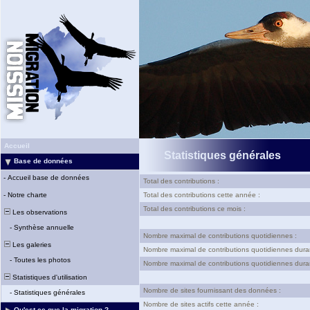
Accueil
Statistiques générales
Base de données
-
Accueil base de données
Total des contributions :
-
Notre charte
Total des contributions cette année :
Total des contributions ce mois :
Les observations
-
Synthèse annuelle
Nombre maximal de contributions quotidiennes :
Les galeries
Nombre maximal de contributions quotidiennes dura
-
Toutes les photos
Nombre maximal de contributions quotidiennes duran
Statistiques d'utilisation
Nombre de sites fournissant des données :
-
Statistiques générales
Nombre de sites actifs cette année :
Qu'est-ce que la migration ?