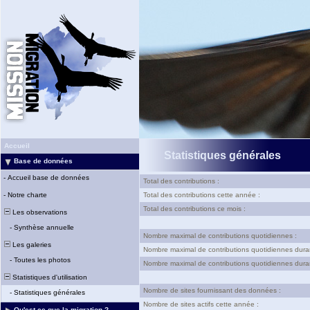
Accueil
Statistiques générales
Base de données
-
Accueil base de données
Total des contributions :
-
Notre charte
Total des contributions cette année :
Total des contributions ce mois :
Les observations
-
Synthèse annuelle
Nombre maximal de contributions quotidiennes :
Les galeries
Nombre maximal de contributions quotidiennes dura
-
Toutes les photos
Nombre maximal de contributions quotidiennes duran
Statistiques d'utilisation
Nombre de sites fournissant des données :
-
Statistiques générales
Nombre de sites actifs cette année :
Qu'est-ce que la migration ?