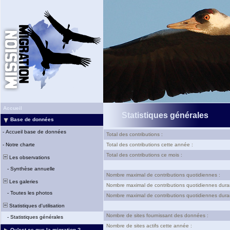
Accueil
Statistiques générales
Base de données
-
Accueil base de données
Total des contributions :
-
Notre charte
Total des contributions cette année :
Total des contributions ce mois :
Les observations
-
Synthèse annuelle
Nombre maximal de contributions quotidiennes :
Les galeries
Nombre maximal de contributions quotidiennes dura
-
Toutes les photos
Nombre maximal de contributions quotidiennes duran
Statistiques d'utilisation
Nombre de sites fournissant des données :
-
Statistiques générales
Nombre de sites actifs cette année :
Qu'est-ce que la migration ?