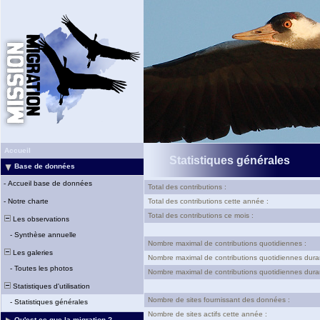
Accueil
Statistiques générales
Base de données
-
Accueil base de données
Total des contributions :
-
Notre charte
Total des contributions cette année :
Total des contributions ce mois :
Les observations
-
Synthèse annuelle
Nombre maximal de contributions quotidiennes :
Les galeries
Nombre maximal de contributions quotidiennes dura
-
Toutes les photos
Nombre maximal de contributions quotidiennes duran
Statistiques d'utilisation
Nombre de sites fournissant des données :
-
Statistiques générales
Nombre de sites actifs cette année :
Qu'est-ce que la migration ?