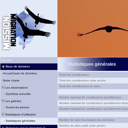
Accueil
Statistiques générales
Base de données
-
Accueil base de données
Total des contributions :
-
Notre charte
Total des contributions cette année :
Total des contributions ce mois :
Les observations
-
Synthèse annuelle
Nombre maximal de contributions quotidiennes :
Les galeries
Nombre maximal de contributions quotidiennes dura
-
Toutes les photos
Nombre maximal de contributions quotidiennes duran
Statistiques d'utilisation
Nombre de sites fournissant des données :
-
Statistiques générales
Nombre de sites actifs cette année :
Qu'est-ce que la migration ?