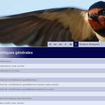
nl
es
en
it
de
fr
Visiteur Anonyme
tistiques générales
tributions :
tributions cette année :
tributions ce mois :
al de contributions quotidiennes :
al de contributions quotidiennes durant cette année :
al de contributions quotidiennes durant ce mois :
tes fournissant des données :
tes actifs cette année :