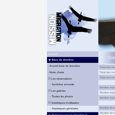
Accueil
Sta
Base de données
-
Accueil base de données
Total des con
-
Notre charte
Total des con
Total des con
Les observations
-
Synthèse annuelle
Nombre maxim
Les galeries
Nombre maxim
-
Toutes les photos
Nombre maxim
Statistiques d'utilisation
Nombre de si
-
Statistiques générales
Nombre de si
Qu'est-ce que la migration ?