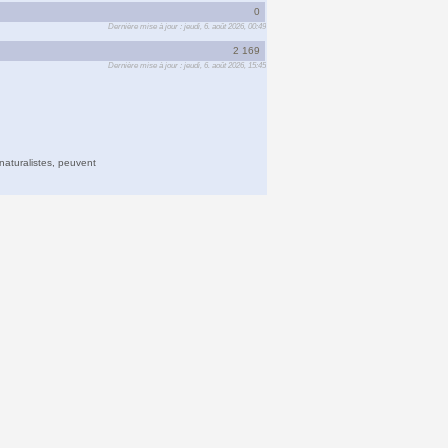
0
Dernière mise à jour : jeudi, 6. août 2026, 00:49
2 169
Dernière mise à jour : jeudi, 6. août 2026, 15:45
naturalistes, peuvent