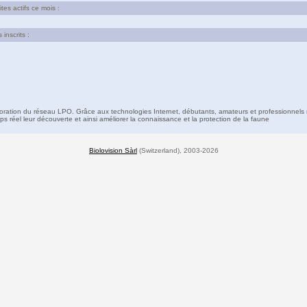
es actifs ce mois :
inscrits :
boration du réseau LPO. Grâce aux technologies Internet, débutants, amateurs et professionnels 
s réel leur découverte et ainsi améliorer la connaissance et la protection de la faune
Biolovision Sàrl
(Switzerland), 2003-2026