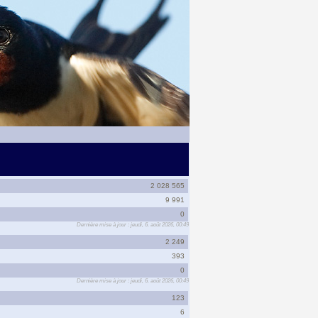
2 028 565
9 991
0
Dernière mise à jour : jeudi, 6. août 2026, 00:49
2 249
393
0
Dernière mise à jour : jeudi, 6. août 2026, 00:49
123
6