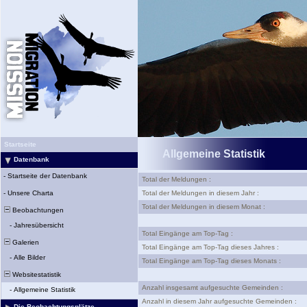
Startseite
Allgemeine Statistik
Datenbank
-
Startseite der Datenbank
Total der Meldungen :
-
Unsere Charta
Total der Meldungen in diesem Jahr :
Total der Meldungen in diesem Monat :
Beobachtungen
-
Jahresübersicht
Total Eingänge am Top-Tag :
Galerien
Total Eingänge am Top-Tag dieses Jahres :
-
Alle Bilder
Total Eingänge am Top-Tag dieses Monats :
Websitestatistik
Anzahl insgesamt aufgesuchte Gemeinden :
-
Allgemeine Statistik
Anzahl in diesem Jahr aufgesuchte Gemeinden :
Die Beobachtungsplätze