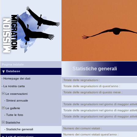
Pagina iniziale
Statistiche generali
Database
-
Homepage dei dati
Totale delle segnalazioni :
-
La nostra carta
Totale delle segnalazioni di quest'anno :
Totale delle segnalazioni di questo mese :
Le osservazioni
-
Sintesi annuale
Totale delle segnalazioni nel giorno di maggior attivit
Le gallerie
Totale delle segnalazioni nel giorno di maggior attivi
-
Tutte le foto
Totale delle segnalazioni nel giorno di maggior attiv
Statistiche
Numero dei comuni visitati :
-
Statistiche generali
Numero dei comuni visitati quest'anno :
I siti di migrazione