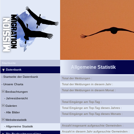
Startseite
Allgemeine Statistik
Datenbank
-
Startseite der Datenbank
Total der Meldungen :
-
Unsere Charta
Total der Meldungen in diesem Jahr :
Total der Meldungen in diesem Monat :
Beobachtungen
-
Jahresübersicht
Total Eingänge am Top-Tag :
Galerien
Total Eingänge am Top-Tag dieses Jahres :
-
Alle Bilder
Total Eingänge am Top-Tag dieses Monats :
Websitestatistik
Anzahl insgesamt aufgesuchte Gemeinden :
-
Allgemeine Statistik
Anzahl in diesem Jahr aufgesuchte Gemeinden :
Die Beobachtungsplätze