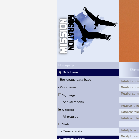
Homepage
Gen
Data base
-
Homepage data base
Total of contr
-
Our charter
Total of contr
Total of cont
Sightings
-
Annual reports
Total contrib
Galleries
Total contrib
-
All pictures
Total contrib
Stats
Total places
-
General stats
Total places 
Migration sites