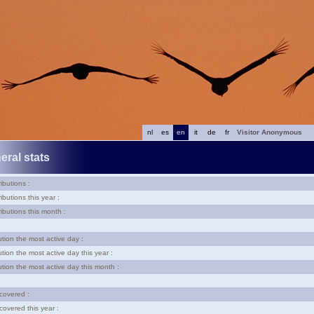
nl
es
en
it
de
fr
Visitor Anonymous
eral stats
ibutions :
ibutions this year :
ributions this month :
ution the most active day :
ution the most active day this year :
ution the most active day this month :
 covered :
covered this year :