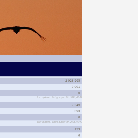
2 028 565
9 991
0
Last updated : friday, august 7th, 2026, 00:49
2 249
393
0
Last updated : friday, august 7th, 2026, 00:49
123
6