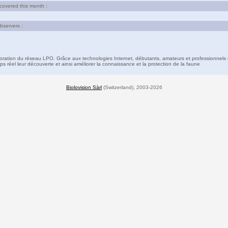
 covered this month :
bservers :
boration du réseau LPO. Grâce aux technologies Internet, débutants, amateurs et professionnels 
s réel leur découverte et ainsi améliorer la connaissance et la protection de la faune
Biolovision Sàrl
(Switzerland), 2003-2026