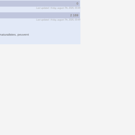
0
Last updated : friday, august 7th, 2026, 00:49
2 169
Last updated : friday, august 7th, 2026, 00:49
naturalistes, peuvent