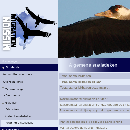
Homepage
Algemene statistieken
Databank
-
Voorstelling databank
Totaal aantal bijdragen :
-
Overeenkomst
Totaal aantal bijdragen dit jaar :
Totaal aantal bijdragen deze maand :
Waarnemingen
-
Jaaroverzicht
Maximum aantal bijdragen per dag :
Galerijen
Maximum aantal bijdragen per dag gedurende dit jaa
-
Alle foto's
Maximum aantal bijdragen per dag gedurende deze
Gebruiksstatistieken
Aantal gemeenten die gegevens aanleveren :
-
Algemene statistieken
Aantal actieve gemeenten dit jaar :
Telposten