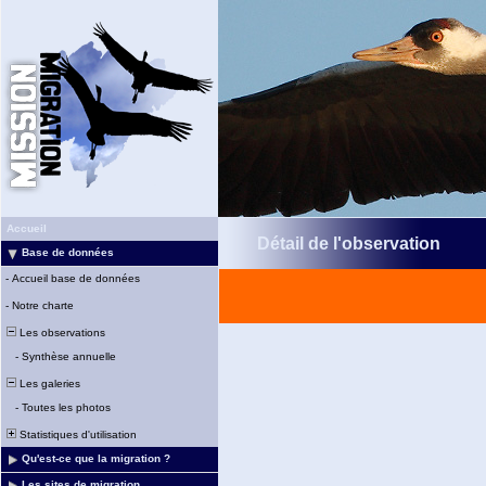
Accueil
Détail de l'observation
Base de données
-
Accueil base de données
-
Notre charte
Les observations
-
Synthèse annuelle
Les galeries
-
Toutes les photos
Statistiques d'utilisation
Qu'est-ce que la migration ?
Les sites de migration