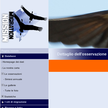
Pagina iniziale
Dettaglio dell'osservazione
Database
-
Homepage dei dati
-
La nostra carta
Le osservazioni
-
Sintesi annuale
Le gallerie
-
Tutte le foto
Statistiche
I siti di migrazione
Risorse e links