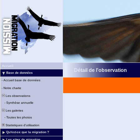
Accueil
Détail de l'observation
Base de données
-
Accueil base de données
-
Notre charte
Les observations
-
Synthèse annuelle
Les galeries
-
Toutes les photos
Statistiques d'utilisation
Qu'est-ce que la migration ?
Les sites de migration