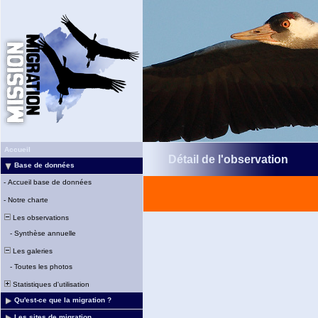
Accueil
Détail de l'observation
Base de données
-
Accueil base de données
-
Notre charte
Les observations
-
Synthèse annuelle
Les galeries
-
Toutes les photos
Statistiques d'utilisation
Qu'est-ce que la migration ?
Les sites de migration