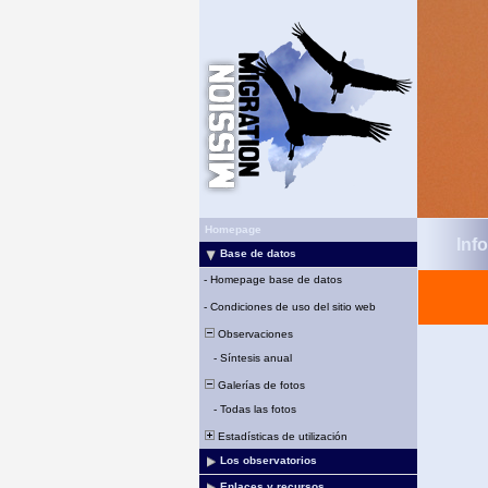
Homepage
Inf
Base de datos
-
Homepage base de datos
-
Condiciones de uso del sitio web
Observaciones
-
Síntesis anual
Galerías de fotos
-
Todas las fotos
Estadísticas de utilización
Los observatorios
Enlaces y recursos