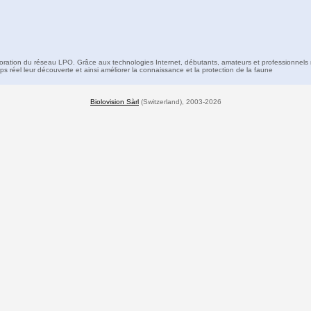
boration du réseau LPO. Grâce aux technologies Internet, débutants, amateurs et professionnels 
s réel leur découverte et ainsi améliorer la connaissance et la protection de la faune
Biolovision Sàrl
(Switzerland), 2003-2026