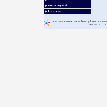
Misión migración
Los socios
VisioNature est un outil développé avec la colla
partager en temp