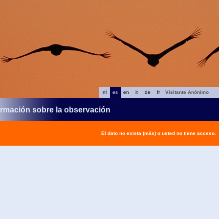
nl
es
en
it
de
fr
Visitante Anónimo
ormación sobre la observación
El dato no exista (más) o usted no tiene acceso.