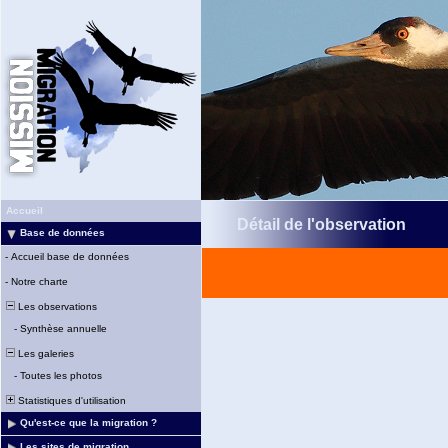
Accueil
Détail de l'observation
Base de données
-
Accueil base de données
-
Notre charte
Les observations
-
Synthèse annuelle
Les galeries
-
Toutes les photos
Statistiques d'utilisation
Qu'est-ce que la migration ?
Les sites de migration