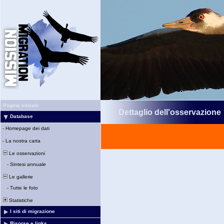
Pagina iniziale
Dettaglio dell'osservazione
Database
-
Homepage dei dati
-
La nostra carta
Le osservazioni
-
Sintesi annuale
Le gallerie
-
Tutte le foto
Statistiche
I siti di migrazione
Risorse e links