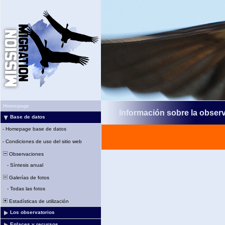
Homepage
Información sobre la obser
Base de datos
-
Homepage base de datos
-
Condiciones de uso del sitio web
Observaciones
-
Síntesis anual
Galerías de fotos
-
Todas las fotos
Estadísticas de utilización
Los observatorios
Enlaces y recursos